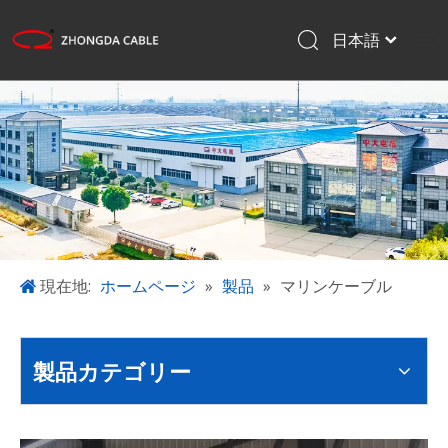
日本語
English
ホームページ
Français
Pусский
製品
Español
アプリケーション
한국어
私たちについて
プロジェクト
ブログ
現在地:
ホームページ
»
製品
»
マリンケーブル
ダウンロード
お問い合わせ
製品カテゴリー