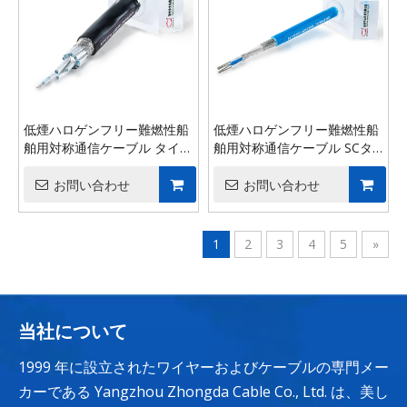
低煙ハロゲンフリー難燃性船
低煙ハロゲンフリー難燃性船
舶用対称通信ケーブル タイプ
舶用対称通信ケーブル SCタ
SC 1
イプ
お問い合わせ
お問い合わせ
1
2
3
4
5
»
当社について
1999 年に設立されたワイヤーおよびケーブルの専門メー
カーである Yangzhou Zhongda Cable Co., Ltd. は、美し