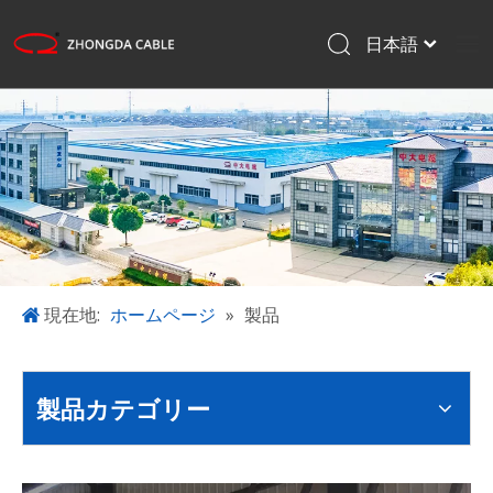
日本語
English
ホームページ
Français
Pусский
製品
Español
アプリケーション
한국어
私たちについて
プロジェクト
ブログ
現在地:
ホームページ
»
製品
ダウンロード
お問い合わせ
製品カテゴリー