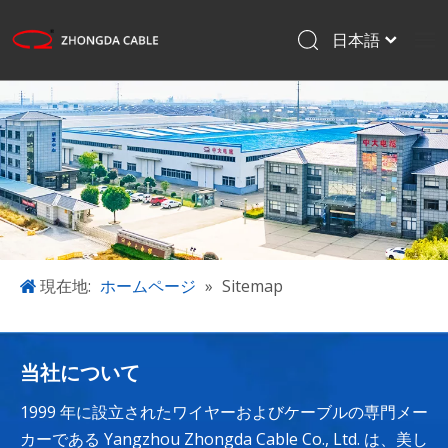
日本語
English
ホームページ
Français
Pусский
製品
Español
アプリケーション
한국어
私たちについて
プロジェクト
ブログ
現在地:
ホームページ
»
Sitemap
ダウンロード
お問い合わせ
当社について
1999 年に設立されたワイヤーおよびケーブルの専門メー
カーである Yangzhou Zhongda Cable Co., Ltd. は、美し